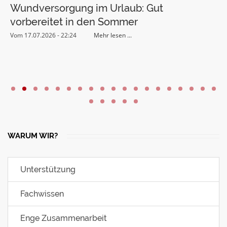
Wundversorgung im Urlaub: Gut
K
vorbereitet in den Sommer
L
Vom 17.07.2026 - 22:24
Mehr lesen ...
V
WARUM WIR?
Unterstützung
Fachwissen
Enge Zusammenarbeit