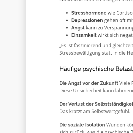
wie Cortis
Stresshormone
gehen oft mi
Depressionen
kann zu Verspannung
Angst
wirkt sich nega
Einsamkeit
„Es ist faszinierend und gleichzei
Stressbewältigung statt in die He
Häufige psychische Belas
Viele 
Die Angst vor der Zukunft
Diese Unsicherheit kann lähmen
Der Verlust der Selbstständigkei
Das kratzt am Selbstwertgefühl.
Wunden könn
Die soziale Isolation
sich zurück, was die psychische B