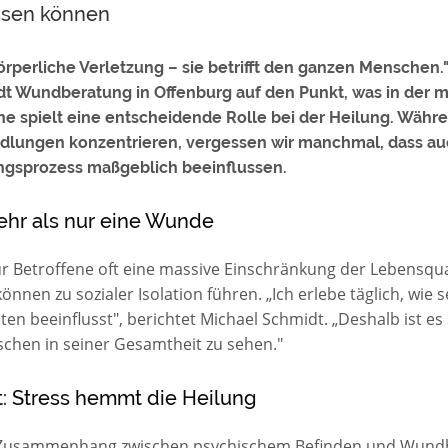
ssen können
örperliche Verletzung – sie betrifft den ganzen Menschen."
dt Wundberatung in Offenburg auf den Punkt, was in de
he spielt eine entscheidende Rolle bei der Heilung. Währe
dlungen konzentrieren, vergessen wir manchmal, dass au
ngsprozess maßgeblich beeinflussen.
ehr als nur eine Wunde
Betroffene oft eine massive Einschränkung der Lebensquali
önnen zu sozialer Isolation führen. „Ich erlebe täglich, wie
n beeinflusst", berichtet Michael Schmidt. „Deshalb ist es 
chen in seiner Gesamtheit zu sehen."
t: Stress hemmt die Heilung
n Zusammenhang zwischen psychischem Befinden und Wundh