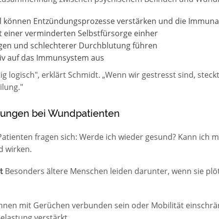
ol können Entzündungsprozesse verstärken und die Immu
t einer verminderten Selbstfürsorge einher
en und schlechterer Durchblutung führen
tiv auf das Immunsystem aus
tig logisch", erklärt Schmidt. „Wenn wir gestresst sind, steck
ilung."
tungen bei Wundpatienten
Patienten fragen sich: Werde ich wieder gesund? Kann ich m
d wirken.
Besonders ältere Menschen leiden darunter, wenn sie plötz
t
en mit Gerüchen verbunden sein oder Mobilität einschränk
elastung verstärkt.