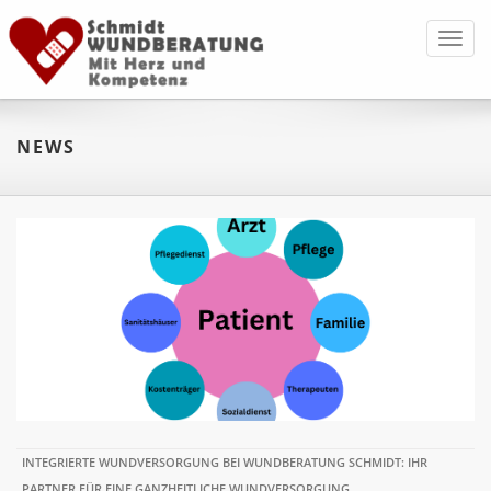
Toggl
navig
NEWS
INTEGRIERTE WUNDVERSORGUNG BEI WUNDBERATUNG SCHMIDT: IHR
PARTNER FÜR EINE GANZHEITLICHE WUNDVERSORGUNG