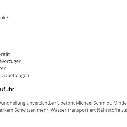
änke
rität
evorzugen
ten
Diabetologen
zufuhr
Wundheilung unverzichtbar", betont Michael Schmidt. Mindeste
 starkem Schwitzen mehr. Wasser transportiert Nährstoffe zu