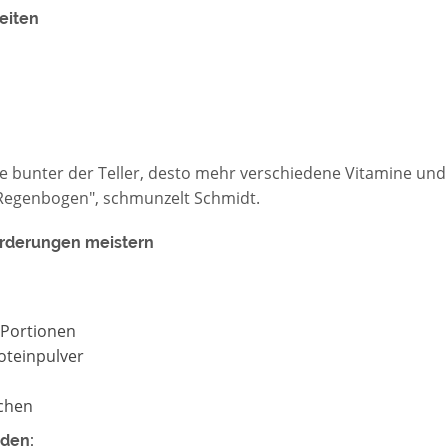
eiten
e bunter der Teller, desto mehr verschiedene Vitamine und 
 Regenbogen", schmunzelt Schmidt.
rderungen meistern
n Portionen
oteinpulver
uchen
den: