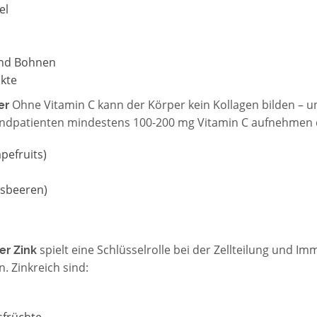
el
und Bohnen
kte
Ohne Vitamin C kann der Körper kein Kollagen bilden – un
er
undpatienten mindestens 100-200 mg Vitamin C aufnehmen 
pefruits)
isbeeren)
spielt eine Schlüsselrolle bei der Zellteilung und I
er Zink
. Zinkreich sind:
sfrüchte